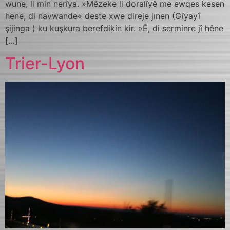
wune, li min nerîya. »Mêzeke li doralîyê me ewqes kesen
hene, di navwande« deste xwe direje jınen (Gîyayî
şijinga ) ku kuşkura berefdikin kir. »Ê, di serminre jî hêne
[…]
Trier-Lyon