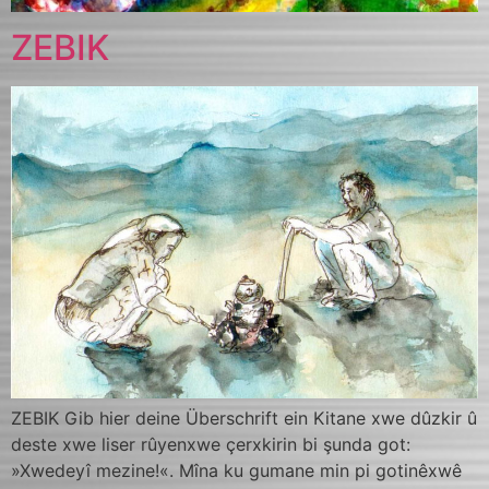
ZEBIK
ZEBIK Gib hier deine Überschrift ein Kitane xwe dûzkir û
deste xwe liser rûyenxwe çerxkirin bi şunda got:
»Xwedeyî mezine!«. Mîna ku gumane min pi gotinêxwê