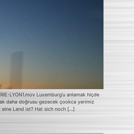
2-TRIE-LYON1.mov Luxemburg’u anlamak hiçde
acak daha doğrusu gezecek çookca yerimiz
r eine Land ist? Hat sich noch […]