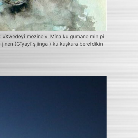
ot: »Xwedeyî mezine!«. Mîna ku gumane min pi
ınen (Gîyayî şijinga ) ku kuşkura berefdikin