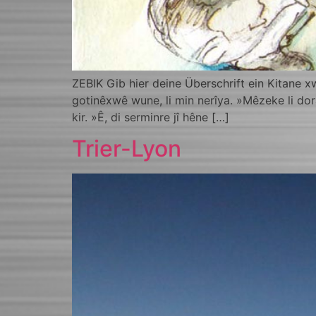
ZEBIK Gib hier deine Überschrift ein Kitane 
gotinêxwê wune, li min nerîya. »Mêzeke li dor
kir. »Ê, di serminre jî hêne […]
Trier-Lyon