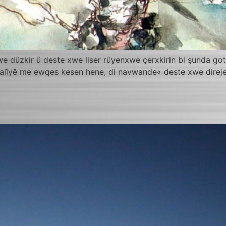
xwe dûzkir û deste xwe liser rûyenxwe çerxkirin bi şunda g
alîyê me ewqes kesen hene, di navwande« deste xwe direje j