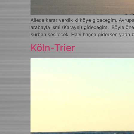
Ailece karar verdik ki köye gidecegim. Avrupa
arabayla ismi (Karayel) gideceğim. Böyle önem
kurban kesilecek. Hani haçca giderken yada bi
Köln-Trier