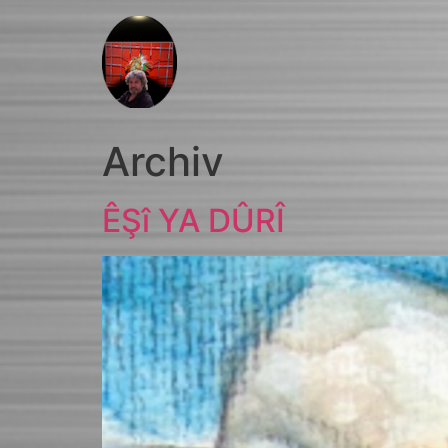
Archiv
ÊŞî YA DÛRÎ